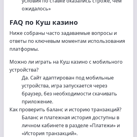
условия по ставке оказались строже, чем
ожидалось»
FAQ по Куш казино
Ниже собраны часто задаваемые вопросы и
ответы по ключевым моментам использования
платформы.
Можно ли играть на Куш казино с мобильного
устройства?
Да. Сайт адаптирован под мобильные
устройства, игра запускается через
браузер, без необходимости скачивать
приложение.
Как проверить баланс и историю транзакций?
Баланс и платежная история доступны в
личном кабинете в разделе «Платежи» и
«История транзакций».