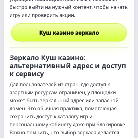
быстро выйти на нужный контент, чтобы начать
игру или проверить акции.
Куш казино зеркало
Зеркало Куш казино:
альтернативный адрес и доступ
к сервису
Для пользователей из стран, где доступ к
азартным ресурсам ограничен, у площадки
может быть зеркальный адрес или запасной
домен. Это обычная практика, помогающая
сохранить доступ к каталогу игр и
персональному кабинету даже при блокировке.
Важно помнить, что выбор зеркала делается