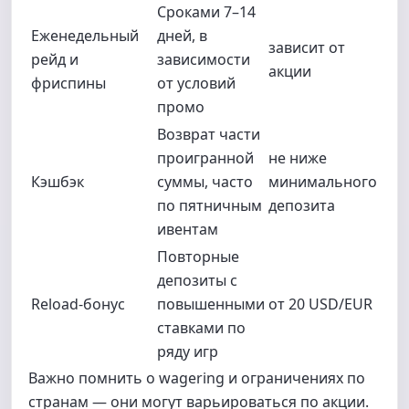
Сроками 7–14
Еженедельный
дней, в
зависит от
рейд и
зависимости
акции
фриспины
от условий
промо
Возврат части
проигранной
не ниже
Кэшбэк
суммы, часто
минимального
по пятничным
депозита
ивентам
Повторные
депозиты с
Reload-бонус
повышенными
от 20 USD/EUR
ставками по
ряду игр
Важно помнить о wagering и ограничениях по
странам — они могут варьироваться по акции.