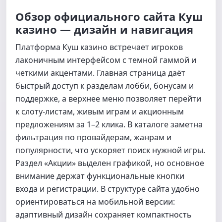
Обзор официального сайта Куш
казино — дизайн и навигация
Платформа Куш казино встречает игроков
лаконичным интерфейсом с темной гаммой и
четкими акцентами. Главная страница даёт
быстрый доступ к разделам лобби, бонусам и
поддержке, а верхнее меню позволяет перейти
к слоту-листам, живым играм и акционным
предложениям за 1–2 клика. В каталоге заметна
фильтрация по провайдерам, жанрам и
популярности, что ускоряет поиск нужной игры.
Раздел «Акции» выделен графикой, но основное
внимание держат функциональные кнопки
входа и регистрации. В структуре сайта удобно
ориентироваться на мобильной версии:
адаптивный дизайн сохраняет компактность