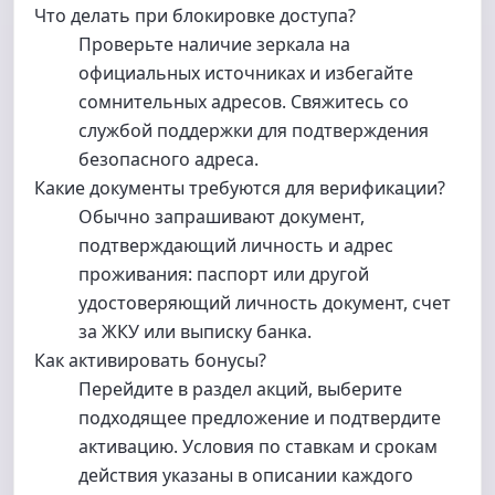
Что делать при блокировке доступа?
Проверьте наличие зеркала на
официальных источниках и избегайте
сомнительных адресов. Свяжитесь со
службой поддержки для подтверждения
безопасного адреса.
Какие документы требуются для верификации?
Обычно запрашивают документ,
подтверждающий личность и адрес
проживания: паспорт или другой
удостоверяющий личность документ, счет
за ЖКУ или выписку банка.
Как активировать бонусы?
Перейдите в раздел акций, выберите
подходящее предложение и подтвердите
активацию. Условия по ставкам и срокам
действия указаны в описании каждого