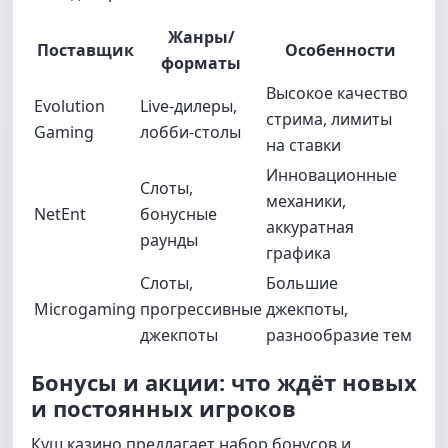
Жанры/
Поставщик
Особенности
форматы
Высокое качество
Evolution
Live-дилеры,
стрима, лимиты
Gaming
лобби-столы
на ставки
Инновационные
Слоты,
механики,
NetEnt
бонусные
аккуратная
раунды
графика
Слоты,
Большие
Microgaming
прогрессивные
джекпоты,
джекпоты
разнообразие тем
Бонусы и акции: что ждёт новых
и постоянных игроков
Куш казино предлагает набор бонусов и