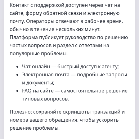
Контакт с поддержкой доступен через чат на
сайте, форму обратной связи и электронную
почту. Операторы отвечают в рабочее время,
обычно в течение нескольких минут.
Платформа публикует руководство по решению
частых вопросов и раздел с ответами на
популярные проблемы.
Чат онлайн — быстрый доступ к агенту;
Электронная почта — подробные запросы
и документы;
FAQ на сайте — самостоятельное решение
типовых вопросов.
Полезно: сохраняйте скриншоты транзакций и
номера вашего обращения, чтобы ускорить
решение проблемы.